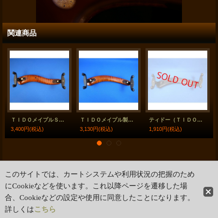
関連商品
ＴＩＤＯメイプルＳ字型バイオリン肩当3/4-4/4 TIDO S-shaped Maple Shoulder rest
ＴＩＤＯメイプル製バイオリン肩当3/4-4/4 TIDO Maple Shoulder rest
ティドー（ＴＩＤＯ）コンポジットバイオリン肩当3/4-4/4 TIDO Composite Shoulder rest
3,400円
(税込)
3,130円
(税込)
1,910円
(税込)
このサイトでは、カートシステムや利用状況の把握のため
ホーム
|
ショッピングカート
特定商取引法表示
|
ご利用案内
にCookieなどを使います。これ以降ページを遷移した場
合、Cookieなどの設定や使用に同意したことになります。
PCサイト
詳しくは
こちら
Copyright (C) Autumn Valley Strings Co.. All Rights Reserved.