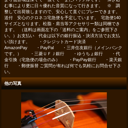
む事により更に日々優れた音質になって行きます。 ※ 調
整して出荷致しますので、安心して直ぐにプレーできます。
送付 安心のクロネコ宅急便を予定しています。 宅急便140
サイズとなります。松脂・肩当等アクセサリー類は同梱でき
ます。 （送料は画面左下の「送料のご案内」をご参照下さ
い。）お支払い 代金は以下の銀行振込・決済方法でお支払
い頂けます。 ・クレジットカード決済 ・
AmazonPay ・PayPal ・三井住友銀行（メインバンク
です。） ・三菱ＵＦＪ銀行 ・ゆうちょ銀行 ・代
金引換（宅急便の場合のみ） ・PayPay銀行 ・楽天銀
行 ・郵便振替 ご質問が有れば何でも気軽にお問合せ下さ
い。
他の写真