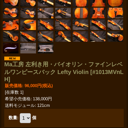
Ma工房 左利き用・バイオリン・ファインレベ
ルワンピースバック Lefty Violin
[#1013MVnL
H]
販売価格
:
96,000円
(税込)
[在庫数 1]
希望小売価格
:
138,000円
送料モジュール
:
121cm
数量
:
個