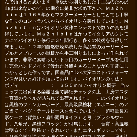
んで頂けると思います。単板から削り出した手工品のため沢
山は出来ないのでこの機会に是非お求め下さい。ＭａＺｈｉ
ｂｉｎは１９６５年からマスターメーカーとしてとても丁寧
な作りのコントラバスからバイオリンを製作しています。Ｍ
ａＺｈｉｂｉｎはバイオリン製作コンテストで数々の賞を獲
得しています。ＭａＺｈｉｂｉｎはかつてイタリアのクレモ
ナにてバイオリン修行に３年間行き、多くの技術を習得して
来ました。１２年間自然乾燥熟成した高品質のカーリーメー
プルとスプルースの単板から手工削り出しによって作られて
います。非常に素晴らしいトラ目のカーリーメープルを使用
し完全ハンドメイドで優れた外観もさることながら非常にし
っかりとした作りです。国産品に比べ大変コストパフォーマ
ンスが良いと好評を頂いております。バイオリンの寸法：
ボディ ： ３５５ｍｍ バイオリン概要 当シ
ョップに出荷する楽器は全て詳細チェックの上、工房マスタ
ー直筆のラベルが貼られて出荷されます。 このバイオリン
は黒檀のフィンガーボード、最高級黒檀材（エボニー）のア
ゴ当て・ペグ・テールピースを含んでいます。 超軽量長方
形ケース（背負い・肩掛両用タイプ）と弓（ブラジルウッ
ド、八角形、黒檀フロッグ）が付属します。 音質：高温域
は明るくて・明確で・きれいで・またエネルギッシュです。
より低音域は深くて・強くて・またパワフルです。 弾き込