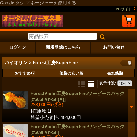
Google タグ マネージャーを使用する
PCサイト
ログイン
新規登録はこちら
お問い合せ
バイオリン > Forest工房SuperFine
一覧
おすすめ順
価格の安い順
売れ筋順
表示件数
:
ForestViolin工房SuperFineツーピースバック
[#505FVn-SF(A)]
298,000円
(税込)
[在庫数 1]
希望小売価格
:
484,000円
ForestViolin工房SuperFineワンピースバック
[#509FVn-SF]