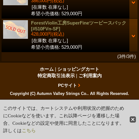
386,000円
(税込)
[在庫数 在庫なし]
希望小売価格
:
529,000円
ForestViolin工房SuperFineツーピースバック
[#510FVn-SF]
428,000円
(税込)
[在庫数 在庫なし]
希望小売価格
:
529,000円
(3件/3件)
ホーム
|
ショッピングカート
特定商取引法表示
|
ご利用案内
PCサイト
Copyright (C) Autumn Valley Strings Co.. All Rights Reserved.
このサイトでは、カートシステムや利用状況の把握のため
にCookieなどを使います。これ以降ページを遷移した場
合、Cookieなどの設定や使用に同意したことになります。
詳しくは
こちら