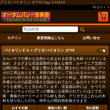
グリガ バイオリン ガマII Gliga GAMAII
PCサイト
ログイン
新規登録はこちら
お問い合せ
バイオリンＥＵ > グリガ バイオリン ガマII
一覧
カルパチアの豊かな自然から生まれる良質な木材 バイオリンを
始め、さまざまな弦楽器製作が盛んな都市、ルーマニア北部の
山間の街レギン。音楽と豊かな自然に囲まれたその土地にグリ
ガの工房はあります。木材の産地として知られるカルパチアの
山々から切り出される良質なスプルース材は、世界中の楽器製
作者からその品質の高さが認められており、あのストラディヴ
ァリも使用したと言われています。弦楽器以外には、かつての
スタインウェイのピアノの響板にも採用されていたほどです。
横・裏板のカーリーメイプル材も含め、グリガではこれらの木
材を切り出したのち、何年もの間自然乾燥させます。
おすすめ順
価格の安い順
売れ筋順