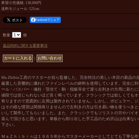
希望小売価格
:
138,000円
送料モジュール
:
121cm
Facebookでシェア
数量
:
個
返品特約に関する重要事項
｜
Ma Zhibin工房のマスターが自ら監修した、完全特注の美しい木目の新品
厳選した音響的に優れたファインレベルの材料を使用しています。
完全に対
ール・バスバー・魂柱・顎当て・駒・指板等全て渡り左利きの方用に新たに
値段では信じられないほど良く鳴っています。クラシックでは欲しくてもオ
有りますので意図的に左用は製作されていません。しかし、ポピュラー、ジ
はその様な慣習は関係有りませんので左利きの方は引き易い物を使うべきと
いして製作してもらいました。また、クラッシクでもソリストの方やバイオ
喜んで頂けると思います。単板から削り出した手工品のため沢山は出来ない
下さい。
ＭａＺｈｉｂｉｎは１９６５年からマスターメーカーとしてとても丁寧な作