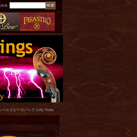
品検索
:
ピースバック Lefty Violin