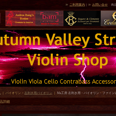
ご利用案内
お問い合せ
｜
商
ム
｜ バイオリン >
左利き用バイオリン
｜
Ma工房 左利き用・バイオリン・ファインレベル２
品詳細