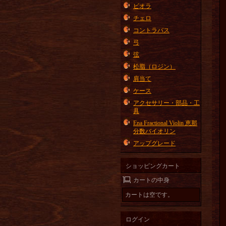
ビオラ
チェロ
コントラバス
弓
弦
松脂（ロジン）
肩当て
ケース
アクセサリー・部品・工
具
Ena Fractional Violin 恵那
分数バイオリン
アップグレード
ショッピングカート
カートの中身
カートは空です。
ログイン