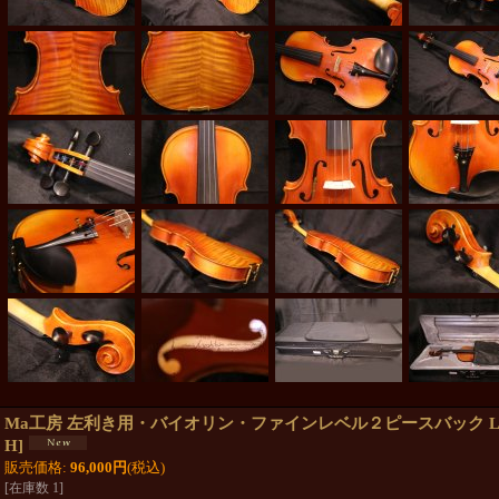
Ma工房 左利き用・バイオリン・ファインレベル２ピースバック Lefty 
H
]
販売価格
:
96,000円
(税込)
[在庫数 1]