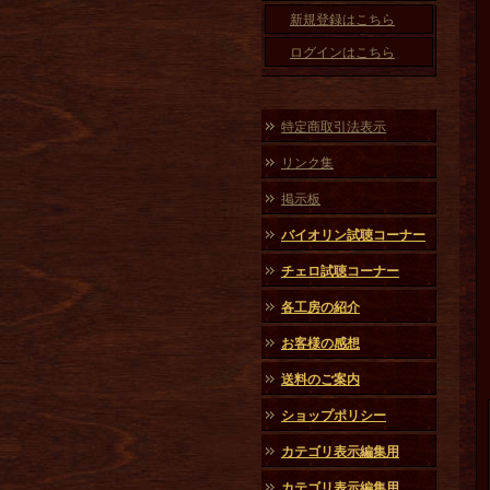
新規登録はこちら
ログインはこちら
特定商取引法表示
リンク集
掲示板
バイオリン試聴コーナー
チェロ試聴コーナー
各工房の紹介
お客様の感想
送料のご案内
ショップポリシー
カテゴリ表示編集用
カテゴリ表示編集用