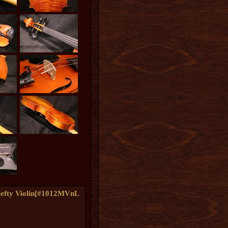
Violin
[
#1012MVnL