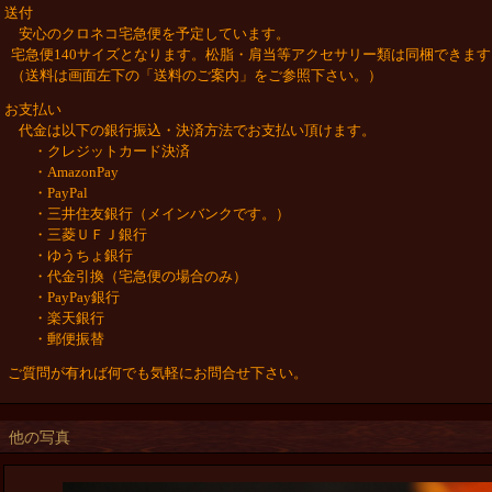
送付
安心のクロネコ宅急便を予定しています。
宅急便140サイズとなります。松脂・肩当等アクセサリー類は同梱できます
（送料は画面左下の「送料のご案内」をご参照下さい。）
お支払い
代金は以下の銀行振込・決済方法でお支払い頂けます。
・クレジットカード決済
・AmazonPay
・PayPal
・三井住友銀行（メインバンクです。）
・三菱ＵＦＪ銀行
・ゆうちょ銀行
・代金引換（宅急便の場合のみ）
・PayPay銀行
・楽天銀行
・郵便振替
ご質問が有れば何でも気軽にお問合せ下さい。
他の写真