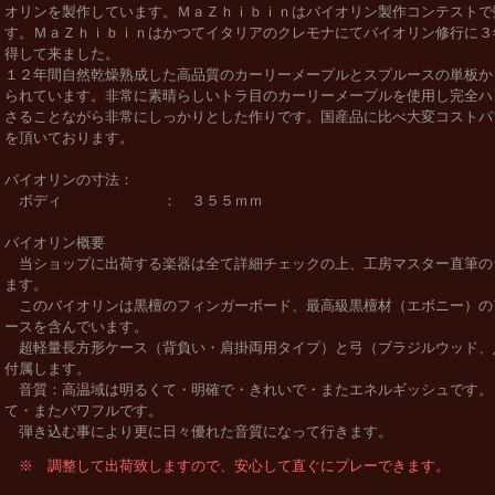
オリンを製作しています。ＭａＺｈｉｂｉｎはバイオリン製作コンテストで
す。ＭａＺｈｉｂｉｎはかつてイタリアのクレモナにてバイオリン修行に３
得して来ました。
１２年間自然乾燥熟成した高品質のカーリーメープルとスプルースの単板か
られています。非常に素晴らしいトラ目のカーリーメープルを使用し完全ハ
さることながら非常にしっかりとした作りです。国産品に比べ大変コストパ
を頂いております。
バイオリンの寸法：
ボディ ： ３５５ｍｍ
バイオリン概要
当ショップに出荷する楽器は全て詳細チェックの上、工房マスター直筆の
ます。
このバイオリンは黒檀のフィンガーボード、最高級黒檀材（エボニー）の
ースを含んでいます。
超軽量長方形ケース（背負い・肩掛両用タイプ）と弓（ブラジルウッド、
付属します。
音質：高温域は明るくて・明確で・きれいで・またエネルギッシュです。
て・またパワフルです。
弾き込む事により更に日々優れた音質になって行きます。
※ 調整して出荷致しますので、安心して直ぐにプレーできます。