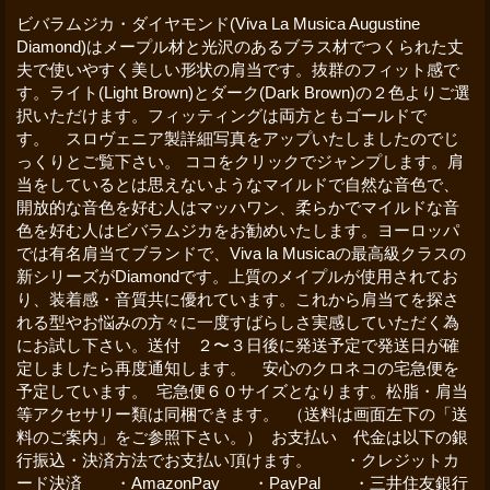
ビバラムジカ・ダイヤモンド(Viva La Musica Augustine
Diamond)はメープル材と光沢のあるブラス材でつくられた丈
夫で使いやすく美しい形状の肩当です。抜群のフィット感で
す。ライト(Light Brown)とダーク(Dark Brown)の２色よりご選
択いただけます。フィッティングは両方ともゴールドで
す。 スロヴェニア製詳細写真をアップいたしましたのでじ
っくりとご覧下さい。 ココをクリックでジャンプします。肩
当をしているとは思えないようなマイルドで自然な音色で、
開放的な音色を好む人はマッハワン、柔らかでマイルドな音
色を好む人はビバラムジカをお勧めいたします。ヨーロッパ
では有名肩当てブランドで、Viva la Musicaの最高級クラスの
新シリーズがDiamondです。上質のメイプルが使用されてお
り、装着感・音質共に優れています。これから肩当てを探さ
れる型やお悩みの方々に一度すばらしさ実感していただく為
にお試し下さい。送付 ２〜３日後に発送予定で発送日が確
定しましたら再度通知します。 安心のクロネコの宅急便を
予定しています。 宅急便６０サイズとなります。松脂・肩当
等アクセサリー類は同梱できます。 （送料は画面左下の「送
料のご案内」をご参照下さい。） お支払い 代金は以下の銀
行振込・決済方法でお支払い頂けます。 ・クレジットカ
ード決済 ・AmazonPay ・PayPal ・三井住友銀行