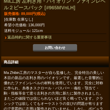
Ma工房 左利き用・バイオリン・ファインレベ
ル２ピースバック
[#965MVnLH]
販売価格
:
89,000円
(税込)
[在庫数 在庫なし]
希望小売価格
:
136,000円
送料モジュール
:
121cm
返品特約に関する重要事項
商品詳細
Ma Zhibin工房のマスターが自ら監修した、完全特注の美しい
木目の新品の左利き用のバイオリンです。厳選した音響的に
優れたファインレベルの材料を使用しています。完全に対称
に作られ、糸巻きスクロール・バスバー・魂柱・顎当て・
駒・指板等全て渡り左利きの方用に新たに製作されました。
またこの値段では信じられないほど良く鳴っています。クラ
シックでは欲しくてもオーケストラの並びの問題が有ります
ので意図的に左用は製作されていません。しかし、ポピュラ