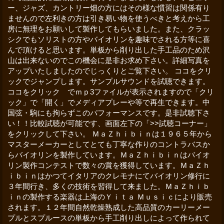
ー、ジャズ、カントリー畑の方にはその様な慣習は関係有り
ませんので左利きの方は引き易い物を使うべきと考えから工
房に無理をお願いして製作してもらいました。また、クラッ
シクでもソリストの方やバイオリンを趣味でされる方等に喜
んで頂けると思います。単板から削り出した手工品のため沢
山は出来ないのでこの機会に是非お求め下さい。詳細写真を
アップいたしましたのでじっくりとご覧下さい。 ココをクリ
ックでジャンプします。サンプルサウンドを試聴できます。
ココをクリック でｍｐ3ファイルが表示されますので「クリ
ック」で「開く」でメディアプレーや等で再生できます。中
国弦・駒にも拘らずこのパフォーマンスです。是非試聴下さ
い！！比較試聴が可能です、画面左下の「>>試聴コーナー」
をクリックして下さい。 ＭａＺｈｉｂｉｎは１９６５年から
マスターメーカーとしてとても丁寧な作りのコントラバスか
らバイオリンを製作しています。ＭａＺｈｉｂｉｎはバイオ
リン製作コンテストで数々の賞を獲得しています。ＭａＺｈ
ｉｂｉｎはかつてイタリアのクレモナにてバイオリン修行に
３年間行き、多くの技術を習得して来ました。ＭａＺｈｉｂ
ｉｎの製作する楽器は上海のＹｉｔａ Ｍｕｓｉｃにより販売
されます。１２年間自然乾燥熟成した高品質のカーリーメー
プルとスプルースの単板から手工削り出しによって作られて