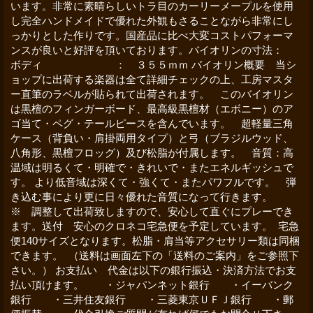
います。非常に素晴らしいトラ目のカーリーメープルを使用
し完全ハンドメイドで優れた外観もさることながら非常にし
っかりとした作りです。国産品に比べ大変コストパフォーマ
ンスが良いと好評を頂いております。バイオリンの寸法：
ボディ ： ３５５ｍｍ バイオリン概要 当シ
ョップに出荷する楽器は全て詳細チェックの上、工房マスタ
ー直筆のラベルが貼られて出荷されます。 このバイオリン
は黒檀のフィンガーボード、最高級黒檀材（エボニー）のア
ゴ当て・ペグ・テールピースを含んでいます。 超軽量三角
ケース（背負い・肩掛両用タイプ）と弓（ブラジルウッド、
八角形、黒檀フロッグ）及び松脂が付属します。 音質：高
温域は明るくて・明確で・きれいで・またエネルギッシュで
す。 より低音域は深くて・強くて・またパワフルです。 弾
き込む事により更に日々優れた音質になって行きます。
※ 調整して出荷致しますので、安心して直ぐにプレーでき
ます。送付 安心のクロネコ宅急便を予定しています。 宅急
便140サイズとなります。松脂・肩当等アクセサリー類は同梱
できます。 （送料は画面左下の「送料のご案内」をご参照下
さい。） お支払い 代金は以下の銀行振込・決済方法でお支
払い頂けます。 ・ジャパンネット銀行 ・イーバンク
銀行 ・三井住友銀行 ・三菱東京ＵＦＪ銀行 ・郵