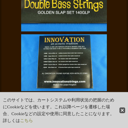
このサイトでは、カートシステムや利用状況の把握のため
ホーム
|
ショッピングカート
特定商取引法表示
|
ご利用案内
にCookieなどを使います。これ以降ページを遷移した場
合、Cookieなどの設定や使用に同意したことになります。
PCサイト
詳しくは
こちら
Copyright (C) Autumn Valley Strings Co.. All Rights Reserved.