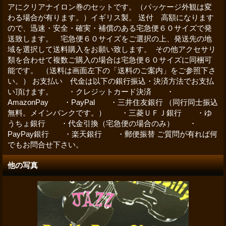
アにクリアナイロン巻のセットです。（パッケージ外観は変
わる場合が有ります。）イギリス製。 送付 高額になります
ので、迅速・安全・確実・補償のある宅急便６０サイズで発
送致します。 宅急便６０サイズをご選択の上、発送先の地
域を選択して送料購入をお願い致します。 その他アクセサリ
類を合わせて複数ご購入の場合は宅急便６０サイズに同梱可
能です。 （送料は画面左下の「送料のご案内」をご参照下さ
い。） お支払い 代金は以下の銀行振込・決済方法でお支払
い頂けます。 ・クレジットカード決済 ・
AmazonPay ・PayPal ・三井住友銀行 （同行同士振込
無料。メインバンクです。） ・三菱ＵＦＪ銀行 ・ゆ
うちょ銀行 ・代金引換（宅急便の場合のみ） ・
PayPay銀行 ・楽天銀行 ・郵便振替 ご質問が有れば何
でもお問合せ下さい。
他の写真