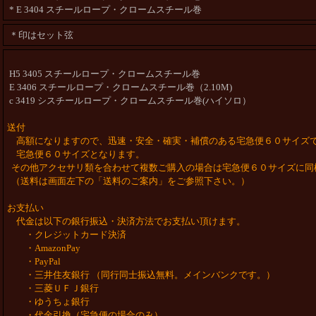
* E 3404 スチールロープ・クロームスチール巻
＊印はセット弦
H5 3405 スチールロープ・クロームスチール巻
E 3406 スチールロープ・クロームスチール巻（2.10M)
c 3419 シスチールロープ・クロームスチール巻(ハイソロ）
送付
高額になりますので、迅速・安全・確実・補償のある宅急便６０サイズ
宅急便６０サイズとなります。
その他アクセサリ類を合わせて複数ご購入の場合は宅急便６０サイズに同
（送料は画面左下の「送料のご案内」をご参照下さい。）
お支払い
代金は以下の銀行振込・決済方法でお支払い頂けます。
・クレジットカード決済
・AmazonPay
・PayPal
・三井住友銀行 （同行同士振込無料。メインバンクです。）
・三菱ＵＦＪ銀行
・ゆうちょ銀行
・代金引換（宅急便の場合のみ）