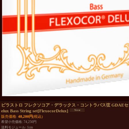
ピラストロ フレクソコア・デラックス・コントラバス弦 GDAEセット Pira
elux Bass String set
[
FlexocorDelux
]
販売価格
:
48,200円
(税込)
希望小売価格
:
74,250円
送料モジュール
:
1cm