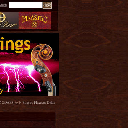
品検索
:
Pirastro Flexocor Delux