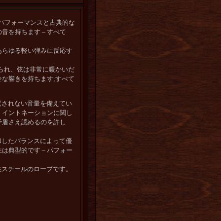
独のパフォーマンスと古典的な
を持ちます – すべて
あらゆる軽い弾みに反応す
られ、弦は非常に暖かいだ
な響きを持ちます;すべて
凌駕されない音量を備えてい
。イントネーションに関し
矛盾さえ認めるのを許し
調和したバランスによって優
典型的です – パフォー
定性スチールのロープです。