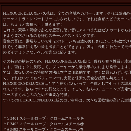
FLEXOCOR DELUXEバス弦は、全ての音域をカバーします：それは単
オーケストラ・レパートリーにふさわしいです、それは自然のピチカートの音
は、ちょうど素晴らしく働きます！
これは、素早く明瞭であるか豊富に暗い音にアルコまたはピチカートから
るよう要求されるのを好むスチールのストリングです。
音色の富は、素晴らしいです;どのトーンも自然の美しさによって特徴づけ
けでなく非常に明るい音を出すことができます。弦は、長期にわたって完全
のダイナミックなレベルで完全に応えます。
その特定の構造のため、FLEXOCOR®DELUXE弦は、優れた響き性質と
ます。弦はすぐに反応して、プレーヤーから最小限の力により発音します
ては、取扱いのその特徴的方法は本当に印象的です、すぐに最もわずかな
て、それはいつでもパフォーマーに支配と保安の完全な感覚を与えます。
FLEXOCOR®DELUXE弦はとても長期にわたって、全体としてセットの
れています。彼らはすぐに行なえます、そして、彼らのチューニング安定性は
マーのすぐれもののための重要な特徴。
すべてのFLEXOCOR®DELUXE弦のコア材料は、大きな柔軟性の高い安
* G 3401 スチールロープ・クロームスチール巻
* D 3402 スチールロープ・クロームスチール巻
* A 3403 スチールロープ・クロームスチール巻