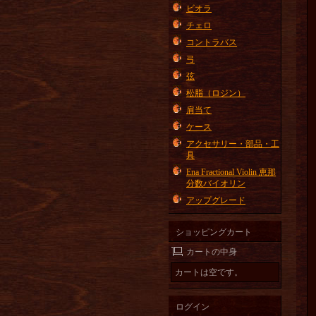
ビオラ
チェロ
コントラバス
弓
弦
松脂（ロジン）
肩当て
ケース
アクセサリー・部品・工
具
Ena Fractional Violin 恵那
分数バイオリン
アップグレード
ショッピングカート
カートの中身
カートは空です。
ログイン