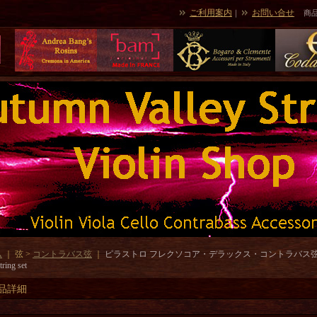
ご利用案内
お問い合せ
｜
商
ム
｜ 弦 >
コントラバス弦
｜
ピラストロ フレクソコア・デラックス・コントラバス弦 GDAEセット 
tring set
品詳細