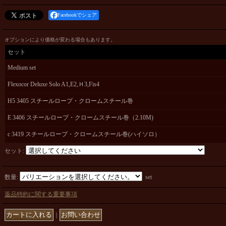
Facebookでシェア
オプションにより価格が変わる場合もあります。
セット
Medium set
Flexocor Deluxe Solo A1,E2,Ｈ3,Fis4
H5 3405 スチールロープ・クロームスチール巻
E 3406 スチールロープ・クロームスチール巻（2.10M)
c 3419 スチールロープ・クロームスチール巻(ハイソロ）
セット
:
数量
:
set
返品特約に関する重要事項
｜