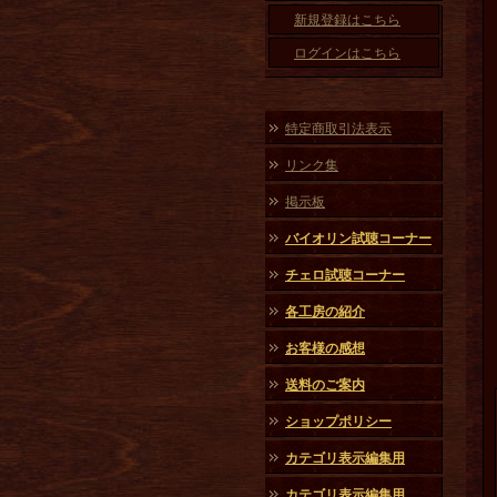
新規登録はこちら
ログインはこちら
特定商取引法表示
リンク集
掲示板
バイオリン試聴コーナー
チェロ試聴コーナー
各工房の紹介
お客様の感想
送料のご案内
ショップポリシー
カテゴリ表示編集用
カテゴリ表示編集用