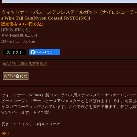
ウィットナー・バス・ステンレステールガット（ナイロンコーティング） Wi
s Wire Tail Gut(Nyron Coated)
[
WSTG(NC)
]
販売価格
:
4,170円
(税込)
[在庫数 在庫なし]
希望小売価格
:
6,250円
送料モジュール
:
1cm
Facebookでシェア
返品特約に関する重要事項
ウィットナー（Wittner）製コントラバス用ステンレスワイヤ（ナイロンコ
ピースロープ）・テールピースアジャスターとも呼ばれます）です。高強度
イロンでコーティングされています。ネジで長さを調節出来ます。伸びも非
安定いたします。
ドイツ製。
長さ：１７インチ（約４２０ｍｍ）
送付