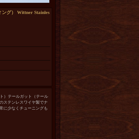
ttner Stainles
ート
）テールガット
（テール
のステンレスワイヤ製でナ
常に少なくチューニングも