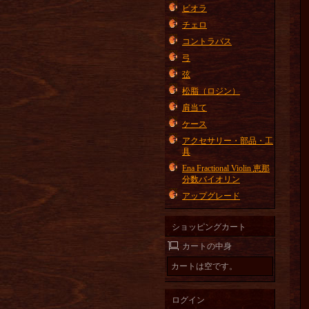
ビオラ
チェロ
コントラバス
弓
弦
松脂（ロジン）
肩当て
ケース
アクセサリー・部品・工
具
Ena Fractional Violin 恵那
分数バイオリン
アップグレード
ショッピングカート
カートの中身
カートは空です。
ログイン