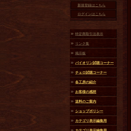
新規登録はこちら
ログインはこちら
特定商取引法表示
リンク集
掲示板
バイオリン試聴コーナー
チェロ試聴コーナー
各工房の紹介
お客様の感想
送料のご案内
ショップポリシー
カテゴリ表示編集用
カテゴリ表示編集用