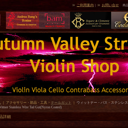
ご利用案内
お問い合せ
｜
商
ム
｜ アクセサリー・部品・工具 >
テールガット
｜
ウィットナー・バス・ステンレス
tner Stainless Wire Tail Gut(Nyron Coated)
品詳細