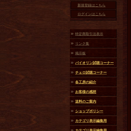
新規登録はこちら
ログインはこちら
特定商取引法表示
リンク集
掲示板
バイオリン試聴コーナー
チェロ試聴コーナー
各工房の紹介
お客様の感想
送料のご案内
ショップポリシー
カテゴリ表示編集用
カテゴリ表示編集用