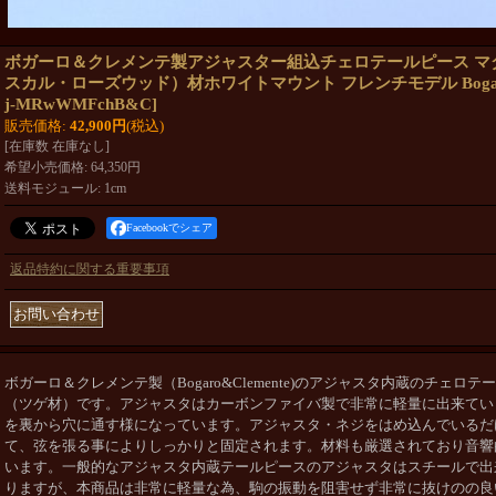
ボガーロ＆クレメンテ製アジャスター組込チェロテールピース マ
スカル・ローズウッド）材ホワイトマウント フレンチモデル Bogaro&
j-MRwWMFchB&C
]
販売価格
:
42,900円
(税込)
[在庫数 在庫なし]
希望小売価格
:
64,350円
送料モジュール
:
1cm
Facebookでシェア
返品特約に関する重要事項
ボガーロ＆クレメンテ製（Bogaro&Clemente)のアジャスタ内蔵のチェ
（ツゲ材）です。アジャスタはカーボンファイバ製で非常に軽量に出来てい
を裏から穴に通す様になっています。アジャスタ・ネジをはめ込んでいるだ
て、弦を張る事によりしっかりと固定されます。材料も厳選されており音響
います。一般的なアジャスタ内蔵テールピースのアジャスタはスチールで出
りますが、本商品は非常に軽量な為、駒の振動を阻害せず非常に抜けのの良