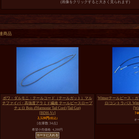
(画像をクリックすると大きく見られます)
連商品
ボワ・ダルモニ・テールコード（テールガット）マル
Wittnerテールピース
チファイバ・高強度アラミド繊維 テールピースロープ
ロ/コントラバス Wittner 
チェロ Bois d'Harmonie Tail Cord (Tail Gut)
[Wi
[BDH-Vc]
7
2,520円
(税込)
オ
[在庫数 34点]
希望小売価格
:
4,200円