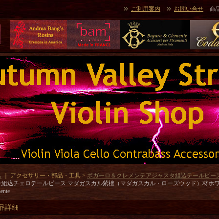
ご利用案内
お問い合せ
｜
商
ム
｜ アクセサリー・部品・工具 >
ボガーロ＆クレメンテアジャスタ組込テールピー
組込チェロテールピース マダガスカル紫檀（マダガスカル・ローズウッド）材ホワイト
ente
品詳細