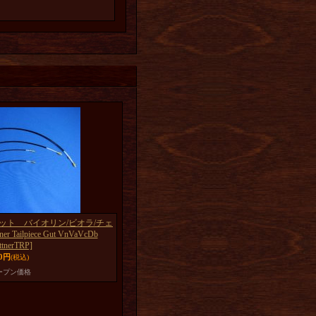
・ガット バイオリン/ビオラ/チェ
Tailpiece Gut VnVaVcDb
ttnerTRP]
40円
(税込)
ープン価格