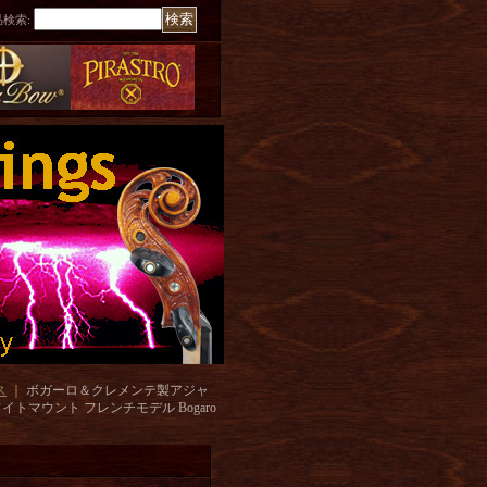
品検索
:
ス
｜
ボガーロ＆クレメンテ製アジャ
マウント フレンチモデル Bogaro