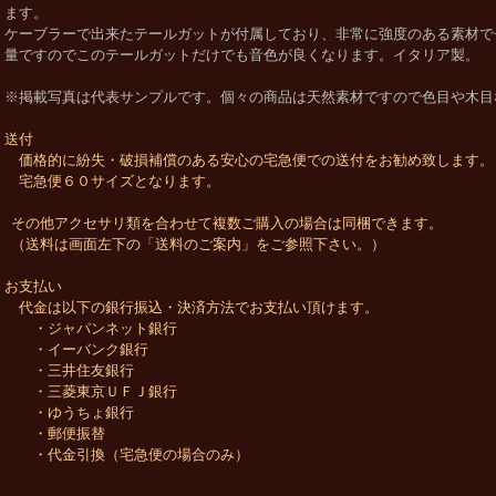
ます。
ケーブラーで出来たテールガットが付属しており、非常に強度のある素材で
量ですのでこのテールガットだけでも音色が良くなります。
イタリア
製。
※掲載写真は代表サンプルです。個々の商品は天然素材ですので色目や木目
送付
価格的に紛失・破損補償のある安心の宅急便での送付をお勧め致します。
宅急便６０サイズとなります。
その他アクセサリ類を合わせて複数ご購入の場合は同梱できます。
（送料は画面左下の「送料のご案内」をご参照下さい。）
お支払い
代金は以下の銀行振込・決済方法でお支払い頂けます。
・ジャパンネット銀行
・イーバンク銀行
・三井住友銀行
・三菱東京ＵＦＪ銀行
・ゆうちょ銀行
・郵便振替
・代金引換（宅急便の場合のみ）