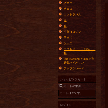
ビオラ
チェロ
コントラバス
弓
弦
松脂（ロジン）
肩当て
ケース
アクセサリー・部品・工
具
Ena Fractional Violin 恵那
分数バイオリン
アップグレード
ショッピングカート
カートの中身
カートは空です。
ログイン