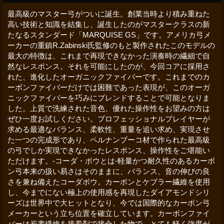
最高級のマスター弓がついに誕生。創業当時より積み重ねた
高い技術と知識を結集し、誕生したのがマスタークラスの新
たなるスタンダード「MARQUISE GS」です。アメリカ弓メ
ーカーの重鎮R.Zabinski氏監修のもと製作されたこのモデルの
最大の特徴は、これまで再現できなかった演奏時の繊細で自
然なレスポンス。それを可能にしたのが、今回コアに採用さ
れた、進化したオーガニックファイバーです。これまでのカ
ーボンファイバーだけでは困難であった表現が、このオーガ
ニックファイバーを巧みにブレンドすることで可能となりま
した。上質で洗練された音色、優れた操作性をお望みの方は
ぜひ一度お試しください。プロフェッショナルプレイヤーが
求める最適なバランス、柔軟性、重量を追い求め、実現させ
た一つの完成形であり、ペルナンブーコ材で作られた最高級
の弓でしか実現できなかったレスポンス、操作性をご堪能い
ただけます。-コーダ・ボウとは-軽量かつ耐久性のあるカーボ
ン弓本来の扱い易さはそのままに、バランス、音の伸びの良
さを兼ね備えたコーダボウ。カーボンとケブラー繊維を使用
し、今までにない極上の使用感を再現したダイアモンドシリ
ーズは世界中で大ヒットとなり、今では国際的なカーボン弓
メーカーという立ち位置を確立しています。カーボンファイ
バーは炭素繊維を接着剤で接合した物で、とても軽く強度が