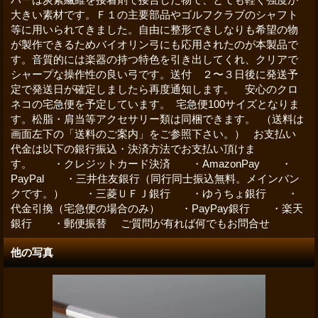
大きい素材です。Ｆ１の主要部品やゴルフクラブのシャフト
等に用いられてきました。自由に整形できしなりも希望の物
が製作できるためバイオリン弓にも応用されたのが本製品で
す。音質的には楽器の持つ特色を引き出してくれ、クリアで
シャープな操作性の良い弓です。送付 ２〜３日後に発送予
定で発送日が確定しましたら再度通知します。 安心のクロ
ネコの宅急便を予定しています。 宅急便100サイズとなりま
す。松脂・肩当等アクセサリー類は同梱できます。 （送料は
画面左下の「送料のご案内」をご参照下さい。） お支払い
代金は以下の銀行振込・決済方法でお支払い頂けま
す。 ・クレジットカード決済 ・AmazonPay ・
PayPal ・三井住友銀行（同行同士振込無料。メインバン
クです。） ・三菱ＵＦＪ銀行 ・ゆうちょ銀行 ・
代金引換（宅急便の場合のみ） ・PayPay銀行 ・楽天
銀行 ・郵便振替 ご質問が有れば何でもお問合せ
他の写真