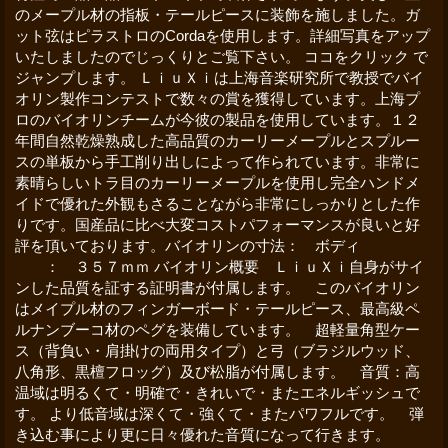
のメープル材の指板・テールピースに装飾を施しました。ガ
ット弦はピラストロのCordaを使用します。詳細写真をアップ
いたしましたのでじっくりとご覧下さい。 ココをクリック で
ジャンプします。 ＬｉｕＸｉは上海音楽研究所で教授でバイ
オリン製作コンテストで数々の賞を獲得しています。上海プ
ロのバイオリンチームが今彼の製品を使用しています。１２
年間自然乾燥熟成した高品質のカーリーメープルとスプルー
スの単板から手工削り出しによって作られています。非常に
素晴らしいトラ目のカーリーメープルを使用し完全ハンドメ
イドで優れた外観もさることながら非常にしっかりとした作
りです。国産品に比べ大変コストパフォーマンスが良いと好
評を頂いております。バイオリンの寸法： ボディ
： ３５７ｍｍ バイオリン概要 ＬｉｕＸｉ自身がサイ
ンした品質を証する証明書が付属します。 このバイオリン
はメイプル材のフィンガーボード・テールピース、最高級ペ
ルナンブーコ材のペグを装備しています。 超軽量角型ケー
ス（背負い・肩掛けの両用タイプ）と弓（ブラジルウッド、
八角形、黒檀フロッグ）及び松脂が付属します。 音質：高
温域は明るくて・明確で・きれいで・またエネルギッシュで
す。 より低音域は深くて・強くて・またパワフルです。 弾
き込む事により更に日々優れた音質になって行きます。