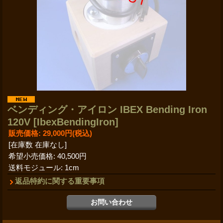
ベンディング・アイロン IBEX Bending Iron
120V
[IbexBendingIron]
販売価格
:
29,000円
(税込)
[在庫数 在庫なし]
希望小売価格
:
40,500円
送料モジュール
:
1cm
返品特約に関する重要事項