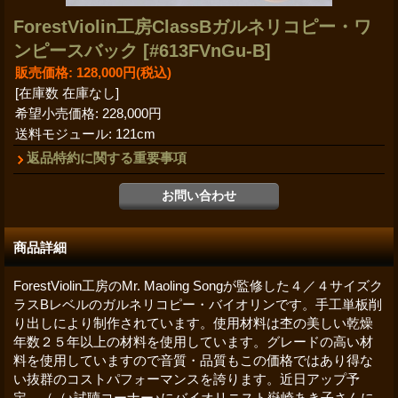
ForestViolin工房ClassBガルネリコピー・ワ
ンピースバック
[#613FVnGu-B]
販売価格
:
128,000円
(税込)
[在庫数 在庫なし]
希望小売価格
:
228,000円
送料モジュール
:
121cm
返品特約に関する重要事項
商品詳細
ForestViolin工房のMr. Maoling Songが監修した４／４サイズク
ラスBレベルのガルネリコピー・バイオリンです。手工単板削
り出しにより制作されています。使用材料は杢の美しい乾燥
年数２５年以上の材料を使用しています。グレードの高い材
料を使用していますので音質・品質もこの価格ではあり得な
い抜群のコストパフォーマンスを誇ります。近日アップ予
定。（（♪試聴コーナー♪にバイオリニスト嶽崎あき子さんに