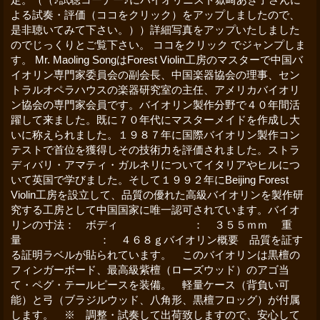
よる試奏・評価（ココをクリック）をアップしましたので、
是非聴いてみて下さい。））詳細写真をアップいたしました
のでじっくりとご覧下さい。 ココをクリック でジャンプしま
す。 Mr. Maoling SongはForest Violin工房のマスターで中国バ
イオリン専門家委員会の副会長、中国楽器協会の理事、セン
トラルオペラハウスの楽器研究室の主任、アメリカバイオリ
ン協会の専門家会員です。バイオリン製作分野で４０年間活
躍して来ました。既に７０年代にマスターメイドを作成し大
いに称えられました。１９８７年に国際バイオリン製作コン
テストで首位を獲得しその技術力を評価されました。ストラ
ディバリ・アマティ・ガルネリについてイタリアやヒルにつ
いて英国で学びました。そして１９９２年にBeijing Forest
Violin工房を設立して、品質の優れた高級バイオリンを製作研
究する工房として中国国家に唯一認可されています。バイオ
リンの寸法： ボディ ： ３５５ｍｍ 重
量 ： ４６８ｇバイオリン概要 品質を証す
る証明ラベルが貼られています。 このバイオリンは黒檀の
フィンガーボード、最高級紫檀（ローズウッド）のアゴ当
て・ペグ・テールピースを装備。 軽量ケース（背負い可
能）と弓（ブラジルウッド、八角形、黒檀フロッグ）が付属
します。 ※ 調整・試奏して出荷致しますので、安心して