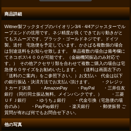
商品詳細
Wittner製フックタイプのバイオリン3/4 - 4/4アジャスターでル
ープエンドの弦用です。ネジ精度が良くできており動きがと
てもスムーズです。ブラック・ゴールドネジです。ドイツ
製。送付 宅急便を予定しています。かさばる複数個の場合
は別途送料をお知らせ致します。 単品複数の場合は備考欄に
てネコポス\４００が可能です。（金融機関振込のみ対応で
す。） その他アクセサリ類を合わせて複数ご購入の場合は宅
急便６０サイズをお勧めいたします。 （送料は画面左下の
「送料のご案内」をご参照下さい。）お支払い 代金は以下
の銀行振込・決済方法でお支払い頂けます。 ・クレジッ
トカード決済 ・AmazonPay ・PayPal ・三井住友
銀行 （同行同士振込無料。メインバンクです。） ・三菱
ＵＦＪ銀行 ・ゆうちょ銀行 ・代金引換（宅急便の場
合のみ） ・PayPay銀行 ・楽天銀行 ・郵便振替 ご
質問が有れば何でもお問合せ下さい。
他の写真