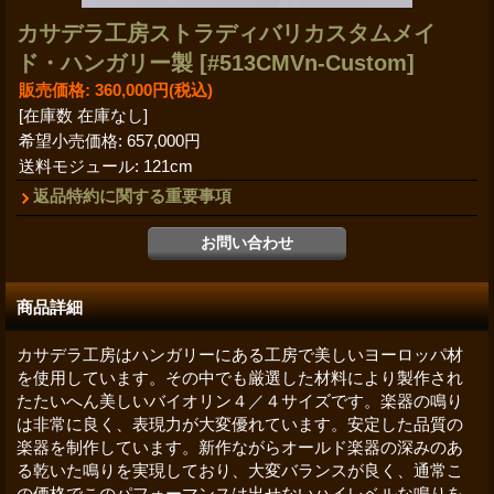
カサデラ工房ストラディバリカスタムメイ
ド・ハンガリー製
[#513CMVn-Custom]
販売価格
:
360,000円
(税込)
[在庫数 在庫なし]
希望小売価格
:
657,000円
送料モジュール
:
121cm
返品特約に関する重要事項
商品詳細
カサデラ工房はハンガリーにある工房で美しいヨーロッパ材
を使用しています。その中でも厳選した材料により製作され
たたいへん美しいバイオリン４／４サイズです。楽器の鳴り
は非常に良く、表現力が大変優れています。安定した品質の
楽器を制作しています。新作ながらオールド楽器の深みのあ
る乾いた鳴りを実現しており、大変バランスが良く、通常こ
の価格でこのパフォーマンスは出せないハイレベルな鳴りを