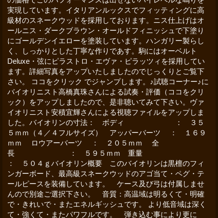
実現しています。イタリアンルックスでフィッティングに高
級材のスネークウッドを採用しております。ニス仕上げはオ
ールニス・ダークブラウン・オールドフィニッシュで下塗り
にゴールデンイエローを塗装しています。ハンガリー製らし
く、しっかりとした丁寧な作りであす。駒にはオーベルト
Deluxe・弦にピラストロ・エヴァ・ピラッツィを採用してい
ます。詳細写真をアップいたしましたのでじっくりとご覧下
さい。 ココをクリック でジャンプします。♪試聴コーナー♪に
バイオリニスト高橋真珠さんによる試奏・評価（ココをクリ
ック）をアップしましたので、是非聴いてみて下さい。ヴァ
イオリニスト安積宜輝さんによる視聴ファイルをアップしま
した。バイオリンの寸法： ボディ ： ３５
５ｍｍ（４／４フルサイズ） アッパーバーツ ： １６９
ｍｍ ロウアーバーツ ： ２０５ｍｍ 全
長 ： ５９５ｍｍ 重量
： ５０４ｇバイオリン概要 このバイオリンは黒檀のフィ
ンガーボード、最高級スネークウッドのアゴ当て・ペグ・テ
ールピースを装備しています。 ケース及び弓は付属しませ
んので別途ご選択下さい。 音質：高温域は明るくて・明確
で・きれいで・またエネルギッシュです。 より低音域は深く
て・強くて・またパワフルです。 弾き込む事により更に