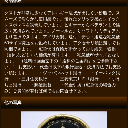
商品詳細
ダストが非常に少なくアレルギー症状が出にくい松脂で、ス
ムーズで滑らかな使用感です。優れたグリップ感とクイック
レスポンスを実現しています。ビギナーからベテランまで幅
広く支持されています。ノーマルとよりソフトなミディアム
より選択できます。アメリカ製。送付 安心・迅速な宅急便
60サイズ発送をお勧めしています。アクセサリ類は幾つでも
同梱できます。 宅急便は保険が掛かっており紛失・破損
（割れなども）の補償が有ります。 宅急便60サイズとなり
ます。 （送料は画面左下の「送料のご案内」をご参照下さ
い。） お支払い 代金は以下の銀行振込・決済方法でお支払
い頂けます。 ・ジャパンネット銀行 ・イーバンク銀
行 ・三井住友銀行 ・三菱東京ＵＦＪ銀行 ・ゆう
ちょ銀行 ・郵便振替 ・代金引換（宅急便の場合の
み）ご質問が有れば何でもお問合せ下さい。
他の写真