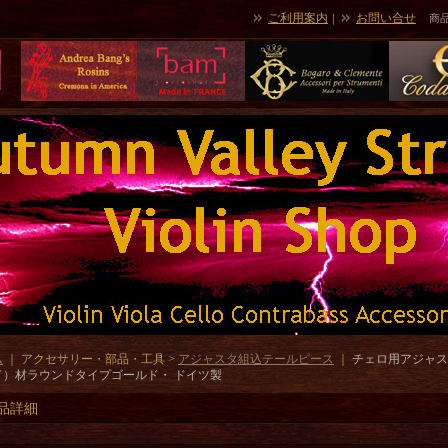
ご利用案内
お問い合せ
｜
商
ム
｜ アクセサリー・部品・工具 >
アジャスタ組込テールピース
｜
チェロ用アジャス
ド）材ラウンドタイプゴールド・ ドイツ製
品詳細