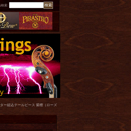
品検索
:
ター組込テールピース 紫檀（ローズ