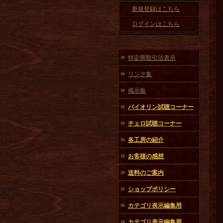
新規登録はこちら
ログインはこちら
特定商取引法表示
リンク集
掲示板
バイオリン試聴コーナー
チェロ試聴コーナー
各工房の紹介
お客様の感想
送料のご案内
ショップポリシー
カテゴリ表示編集用
カテゴリ表示編集用