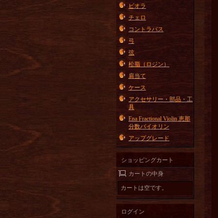
ビオラ
チェロ
コントラバス
弓
弦
松脂（ロジン）
肩当て
ケース
アクセサリー・部品・工
具
Ena Fractional Violin 恵那
分数バイオリン
アップグレード
ショッピングカート
カートの中身
カートは空です。
ログイン