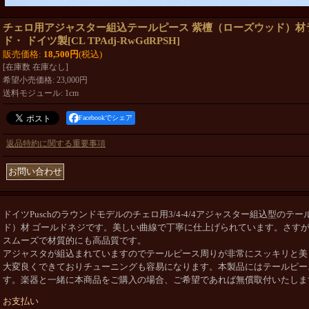
チェロ用アジャスター組込テールピース 紫檀（ローズウッド）材
ド・ ドイツ製
[
CL TPAdj-RwGdRPSH
]
販売価格
:
18,500円
(税込)
[在庫数 在庫なし]
希望小売価格
:
23,000円
送料モジュール
:
1cm
Facebookでシェア
返品特約に関する重要事項
ドイツPuschのラウンドモデルのチェロ用3/4-4/4アジャスター組込型のテ
ド）材 ゴールドネジです。美しい曲線で丁寧に仕上げられています。さす
スムーズで材質的にも高品質です。
アジャスタが組込まれていますのでテールピース周りが非常にスッキリと美
大変良くできておりチューニングも容易になります。本製品にはテールピー
す。楽器と一緒に本商品をご購入の場合、
ご希望であれば無償取付いたしま
お支払い