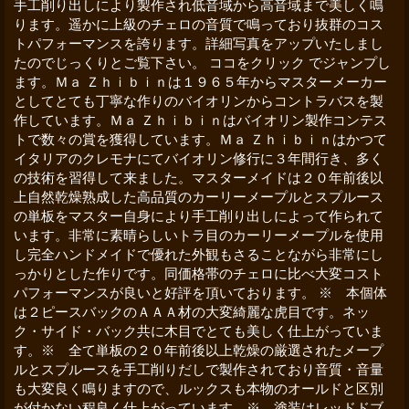
手工削り出しにより製作され低音域から高音域まで美しく鳴
ります。遥かに上級のチェロの音質で鳴っており抜群のコス
トパフォーマンスを誇ります。詳細写真をアップいたしまし
たのでじっくりとご覧下さい。 ココをクリック でジャンプし
ます。Ｍａ Ｚｈｉｂｉｎは１９６５年からマスターメーカー
としてとても丁寧な作りのバイオリンからコントラバスを製
作しています。Ｍａ Ｚｈｉｂｉｎはバイオリン製作コンテス
トで数々の賞を獲得しています。Ｍａ Ｚｈｉｂｉｎはかつて
イタリアのクレモナにてバイオリン修行に３年間行き、多く
の技術を習得して来ました。マスターメイドは２０年前後以
上自然乾燥熟成した高品質のカーリーメープルとスプルース
の単板をマスター自身により手工削り出しによって作られて
います。非常に素晴らしいトラ目のカーリーメープルを使用
し完全ハンドメイドで優れた外観もさることながら非常にし
っかりとした作りです。同価格帯のチェロに比べ大変コスト
パフォーマンスが良いと好評を頂いております。 ※ 本個体
は２ピースバックのＡＡＡ材の大変綺麗な虎目です。ネッ
ク・サイド・バック共に木目でとても美しく仕上がっていま
す。※ 全て単板の２０年前後以上乾燥の厳選されたメープ
ルとスプルースを手工削りだしで製作されており音質・音量
も大変良く鳴りますので、ルックスも本物のオールドと区別
が付かない程良く仕上がっています。※ 塗装はレッドドブ