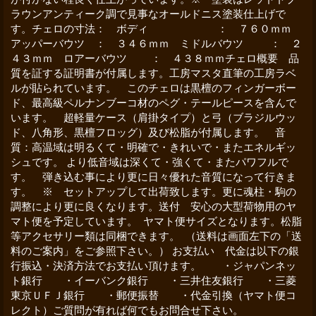
ラウンアンティーク調で見事なオールドニス塗装仕上げで
す。チェロの寸法： ボディ ： ７６０ｍｍ
アッパーバウツ ： ３４６ｍｍ ミドルバウツ ： ２
４３ｍｍ ロアーバウツ ： ４３８ｍｍチェロ概要 品
質を証する証明書が付属します。工房マスタ直筆の工房ラベ
ルが貼られています。 このチェロは黒檀のフィンガーボー
ド、最高級ペルナンブーコ材のペグ・テールピースを含んで
います。 超軽量ケース（肩掛タイプ）と弓（ブラジルウッ
ド、八角形、黒檀フロッグ）及び松脂が付属します。 音
質：高温域は明るくて・明確で・きれいで・またエネルギッ
シュです。 より低音域は深くて・強くて・またパワフルで
す。 弾き込む事により更に日々優れた音質になって行きま
す。 ※ セットアップして出荷致します。更に魂柱・駒の
調整により更に良くなります。送付 安心の大型荷物用のヤ
マト便を予定しています。 ヤマト便サイズとなります。松脂
等アクセサリー類は同梱できます。 （送料は画面左下の「送
料のご案内」をご参照下さい。） お支払い 代金は以下の銀
行振込・決済方法でお支払い頂けます。 ・ジャパンネッ
ト銀行 ・イーバンク銀行 ・三井住友銀行 ・三菱
東京ＵＦＪ銀行 ・郵便振替 ・代金引換（ヤマト便コ
レクト）ご質問が有れば何でもお問合せ下さい。