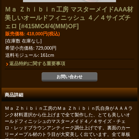
Ｍａ Ｚｈｉｂｉｎ工房 マスターメイドAAA材
美しいオールドフィニッシュ ４／４サイズチ
ェロ
[#415MC4/4(MM)OF]
販売価格
:
418,000円
(税込)
[在庫数 在庫なし]
希望小売価格
:
729,000円
送料モジュール
:
161cm
返品特約に関する重要事項
商品詳細
Ｍａ Ｚｈｉｂｉｎ工房のＭａ Ｚｈｉｂｉｎ氏自身がＡＡＡラ
ンク材料選択から仕上げまで全て製作した、とても美しいオ
ールドフィニッシュのマスターメイド４／４サイズ・チェ
ロ・レッドブラウンアンティーク調仕上げです。裏面のカー
リーメープル材のトラ目が大変美しく出ています。全て単板