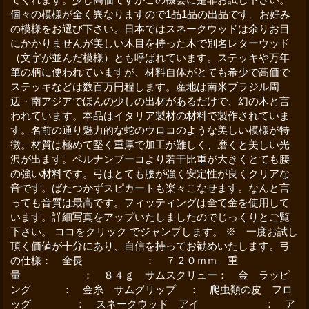
個々の模様が全く異なりますので1品1品の出品です。お好み
の模様をお選び下さい。日本ではスネークウッドは余りお目
にかかりませんが美しい木目を持った木で別名レターウッド
（文字が並んだ模様）とも呼ばれています。ステッキや万年
筆の柄に使われていますが、材料自体がとても希少で高価で
ステッキなどは数百万円程します。産地は南米ブラジル周
辺・南アジアでほんの少しの出材があるだけで、幻の木と言
われています。本品はイタリア製材の材料で製作されていま
す。名前の通り魅力的な蛇のウロコのような美しい模様が特
徴。材質は極めて堅く重厚で加工が難しく、磨くと美しい光
沢が出ます。ペルナンブーコより若干比重が大きくとても腰
の強い材料です。弓はとても腰が強く安定性が良くクリアな
音です。ばたつかずスピカートも楽々こなせます。なんと言
っても音質は最高です。フィッティングは全て金を使用して
います。詳細写真をアップいたしましたのでじっくりとご覧
下さい。 ココをクリック でジャンプします。 ※ 一度お試し
頂く価値が十分にあり、自信を持ってお勧めいたします。弓
の仕様： 全長 ： ７２０ｍｍ 重
量 ： ８４ｇ サムスクリュー： 金 ラッピ
ング ： 金糸 サムグリップ ： 爬虫類の皮 フロ
ッグ ： スネークウッド アイ ： ア