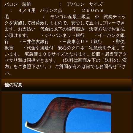
バロン 装飾 ： アバロン サイズ
： ４／４用 バランス点 ： ２６０ｍｍ
毛 ： モンゴル産最上級品 ※ 試奏チェッ
クを実施して出荷致しますので、安心して直ぐにプレーでき
ます。お支払い 代金は以下の銀行振込・決済方法でお支払
い頂けます。 ・ジャパンネット銀行 ・イーバンク銀
行 ・三井住友銀行 ・三菱東京ＵＦＪ銀行 ・郵便
振替 ・代金引換送付 安心のクロネコ宅急便を予定して
います。 宅急便１００サイズとなります。松脂・肩当等アク
セサリ類は同梱できます。 （送料は画面左下の「送料のご案
内」をご参照下さい。） ご質問が有れば何でもお問合せ下さ
い。
他の写真