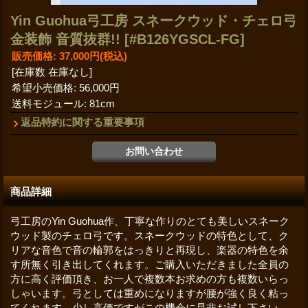
Yin Guohua弓工房 スネークウッド・チェロ弓
金装飾 音質抜群!!
[#B126YGSCL-FG]
販売価格
:
37,000円
(税込)
[在庫数 在庫なし]
希望小売価格
:
56,000円
送料モジュール
:
81cm
返品特約に関する重要事項
商品詳細
弓工房のYin Guohua作、丁寧な作りのとても美しいスネーク
ウッド製のチェロ弓です。スネークウッドの特色として、ク
リアな音色で音の輪郭をはっきりと再現し、楽器の特色を余
す所無く引き出してくれます。ご購入いただきました全員の
方に高く評価頂き、お一人で複数本お求めの方も複数いらっ
しゃいます。弓としては重めになりますが腰が強く良く粘っ
てくれます。少し高価ですがこの機会に是非お試し下さい。