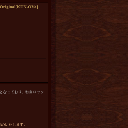
iginal
[
KUN-OVa
]
となっており、独自ロック
勧めいたします。