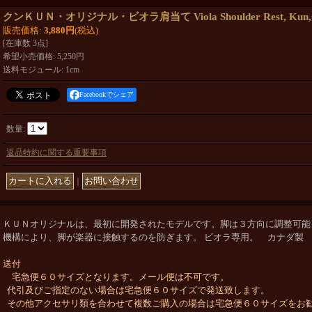
クンＫＵＮ・オリジナル・ビオラ肩当て Viola Shoulder Rest, Kun,Or
販売価格
:
3,880円
(税込)
[在庫数 3点]
希望小売価格
:
5,250円
送料モジュール
:
1cm
Facebookでシェア
数量
:
返品特約に関する重要事項
｜
ＫＵＮオリジナルは、最初に開発されたモデルです。脚は３方向に調整可能
機構により、脚が楽器に接触するのを防ぎます。 ビオラ専用。 カナダ製
送付
宅急便６０サイズとなります。メール便は不可です。
代引及びご指定のない場合は宅急便６０サイズで発送致します。
その他アクセサリ類を合わせて複数ご購入の場合は宅急便６０サイズをお