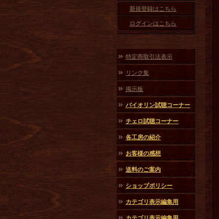
新規登録はこちら
ログインはこちら
特定商取引法表示
リンク集
掲示板
バイオリン試聴コーナー
チェロ試聴コーナー
各工房の紹介
お客様の感想
送料のご案内
ショップポリシー
カテゴリ表示編集用
カテゴリ表示編集用