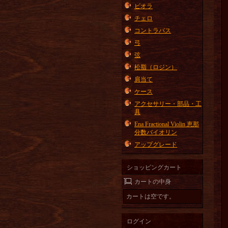
ビオラ
チェロ
コントラバス
弓
弦
松脂（ロジン）
肩当て
ケース
アクセサリー・部品・工
具
Ena Fractional Violin 恵那
分数バイオリン
アップグレード
ショッピングカート
カートの中身
カートは空です。
ログイン