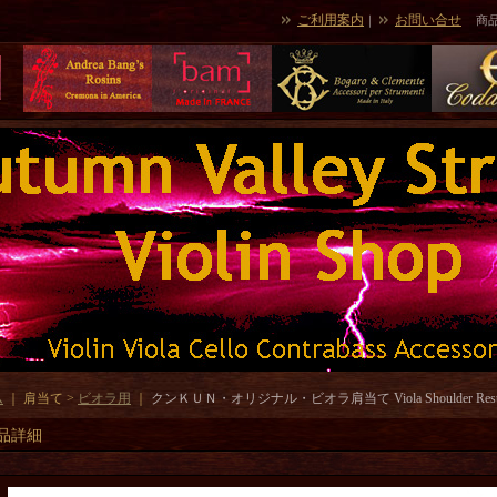
ご利用案内
お問い合せ
｜
商
ム
｜ 肩当て >
ビオラ用
｜
クンＫＵＮ・オリジナル・ビオラ肩当て Viola Shoulder Rest, Ku
品詳細