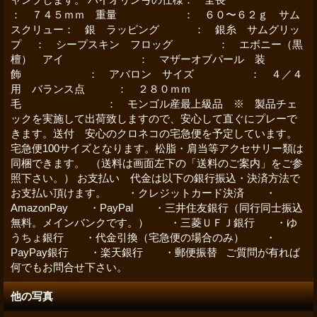
： ７４５ｍｍ 重量 ： ６０〜６２ｇ サム
スクリュー： 銀 ラッピング ： 銀糸 サムグリッ
プ ： シープスキン フロッグ ： エボニー（黒
檀） アイ ： マザーオブパール 装
飾 ： アバロン サイズ ： ４／４
用 バランス点 ： ２８０ｍｍ
毛 ： モンゴル産最上級品 ※ 製品チェ
ックを実施して出荷致しますので、安心して直ぐにプレーで
きます。送付 安心のクロネコの宅急便を予定しています。
宅急便100サイズとなります。松脂・肩当等アクセサリー類は
同梱できます。 （送料は画面左下の「送料のご案内」をご参
照下さい。） お支払い 代金は以下の銀行振込・決済方法で
お支払い頂けます。 ・クレジットカード決済 ・
AmazonPay ・PayPal ・三井住友銀行（同行同士振込
無料。メインバンクです。） ・三菱ＵＦＪ銀行 ・ゆ
うちょ銀行 ・代金引換（宅急便の場合のみ） ・
PayPay銀行 ・楽天銀行 ・郵便振替 ご質問が有れば
何でもお問合せ下さい。
他の写真