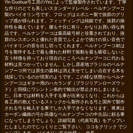
Yin Guohua弓工房のYinによって監修製作されています。丁寧
な作りのとても美しいスタンダードレベル・ペルナンブーコ
製のバイオリン弓です。フロッグはエボニー製で抜群のグリ
ップ感が得られます。フィッティングは純銀です。抜群の操
作性を備えています。腰も十分に有り、かなりお買い得な商
品です。ペルナンブーコは最高級弓材と珍重されており、抜
群のレスポンスと優れた音質でふくよかで抜けの良い音色で
バイオリンの音を出し切ってくれます。ペルナンブーコ材は
弓を製作する上で最も優れた材料で振動を最も吸収しないと
言う特徴を持っており現在のところペルナンブーコに代わる
材料は見つかっていません。しかし原産地ブラジルのペルナ
ンブーコ州では原生の森林は消え失せてしまい点在する木を
伐採しているのが現実のようです。この様な状態からペルナ
ンブーコはギター用のハカランダ（ブラジリアンローズウッ
ド）と同様にワシントン条約で輸出が禁止されしまいまし
た。日本では材料を入手する事が出来なくなり、これからは
各工房の抱えているストックから製作される弓と国外で製作
される弓を輸入する事でしか入手できなくなります。将来は
カーボン繊維の弓か高価なペルナンブーコの中古品に頼る事
になってしまうでしょう。詳細写真（代表写真）をアップい
たしましたのでじっくりとご覧下さい。 ココをクリック でジ
ャンプします。 バイオリン弓の仕様： 全長