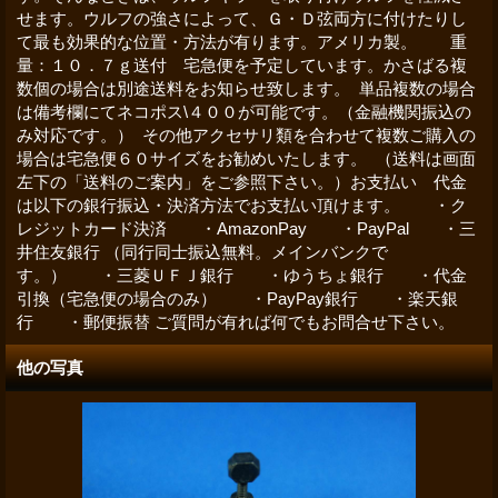
せます。ウルフの強さによって、Ｇ・Ｄ弦両方に付けたりし
て最も効果的な位置・方法が有ります。アメリカ製。 重
量：１０．７ｇ送付 宅急便を予定しています。かさばる複
数個の場合は別途送料をお知らせ致します。 単品複数の場合
は備考欄にてネコポス\４００が可能です。（金融機関振込の
み対応です。） その他アクセサリ類を合わせて複数ご購入の
場合は宅急便６０サイズをお勧めいたします。 （送料は画面
左下の「送料のご案内」をご参照下さい。）お支払い 代金
は以下の銀行振込・決済方法でお支払い頂けます。 ・ク
レジットカード決済 ・AmazonPay ・PayPal ・三
井住友銀行 （同行同士振込無料。メインバンクで
す。） ・三菱ＵＦＪ銀行 ・ゆうちょ銀行 ・代金
引換（宅急便の場合のみ） ・PayPay銀行 ・楽天銀
行 ・郵便振替 ご質問が有れば何でもお問合せ下さい。
他の写真