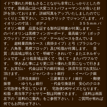
イドで優れた外観もさることながら非常にしっかりとした作
りです。国産品に比べ大変コストパフォーマンスが良いと好
評を頂いております。詳細写真をアップいたしましたのでじ
っくりとご覧下さい。 ココをクリック でジャンプします。 バ
イオリンの寸法： ボディ ： ３５５ｍｍ バ
イオリン概要 品質を証する製作証明書が付属します。 こ
のバイオリンは黒檀フィンガーボード、最高級ツゲ（ボック
スウッド）アゴ当て・ペグ・テールピースを含んでいま
す。 超軽量四角ケース（肩掛タイプ）と弓（ブラジルウッ
ド、八角形、黒檀フロッグ）及び松脂が付属します。 音
質：高温域は明るくて・明確で・きれいで・またエネルギッ
シュです。 より低音域は深くて・強くて・またパワフルで
す。 弾き込む事により更に日々優れた音質になって行きま
す。お支払い 代金は以下の銀行振込・決済方法でお支払い
頂けます。 ・ジャパンネット銀行 ・イーバンク銀
行 ・三井住友銀行 ・三菱東京ＵＦＪ銀行 ・郵便
振替 ・ゆうちょ銀行 ・代金引換送付 安心のクロネ
コ宅急便を予定しています。 宅急便140サイズとなります。
松脂・肩当等アクセサリー類は同梱できます。 （送料は画面
左下の「送料のご案内」をご参照下さい。） ご質問が有れば
何でもお問合せ下さい。