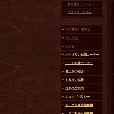
新規登録はこちら
ログインはこちら
特定商取引法表示
リンク集
掲示板
バイオリン試聴コーナー
チェロ試聴コーナー
各工房の紹介
お客様の感想
送料のご案内
ショップポリシー
カテゴリ表示編集用
カテゴリ表示編集用