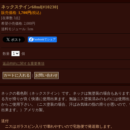
ネックステイン60ml
[
#10230
]
販売価格
:
1,700円
(税込)
[在庫数 3点]
希望小売価格
:
2,000円
送料モジュール
:
1cm
Facebookでシェア
数量
:
個
返品特約に関する重要事項
｜
ネックの着色剤（ネックステイン）です。ネックは無塗装の場合もあります
る方が滑りが良く快適に使用出来ます。無論ニス塗装済みのものには使用出
からご使用下さい。（ニス塗装の場合、汗ばみ気味の指の滑りが悪いので、
出来ます。）アメリカ製。
送付
ニスはガラスビン入りで壊れやすいので宅急便で発送致します。