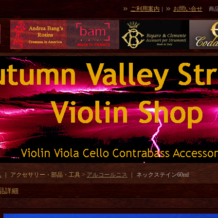
ご利用案内
お問い合せ
｜
商
ム
｜ アクセサリー・部品・工具 >
アルコールニス
｜
ネックステイン60ml
品詳細