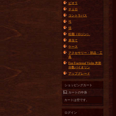
ビオラ
チェロ
コントラバス
弓
弦
松脂（ロジン）
肩当て
ケース
アクセサリー・部品・工
具
Ena Fractional Violin 恵那
分数バイオリン
アップグレード
ショッピングカート
カートの中身
カートは空です。
ログイン