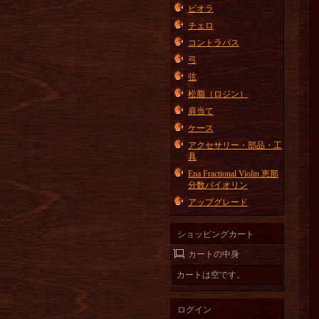
ビオラ
チェロ
コントラバス
弓
弦
松脂（ロジン）
肩当て
ケース
アクセサリー・部品・工
具
Ena Fractional Violin 恵那
分数バイオリン
アップグレード
ショッピングカート
カートの中身
カートは空です。
ログイン