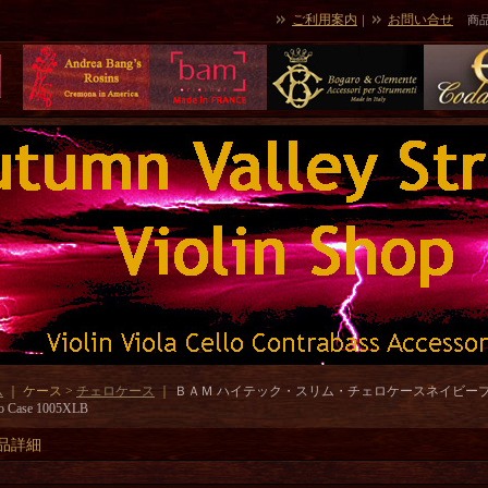
ご利用案内
お問い合せ
｜
商
ム
｜ ケース >
チェロケース
｜
ＢＡＭ ハイテック・スリム・チェロケースネイビーブルー ２．
lo Case 1005XLB
品詳細