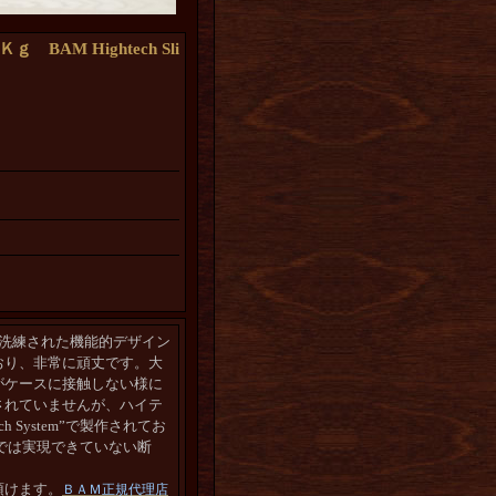
M Hightech Sli
。洗練された機能的デザイン
おり、非常に頑丈です。大
がケースに接触しない様に
されていませんが、ハイテ
 System”で製作されてお
では実現できていない断
頂けます。
ＢＡＭ正規代理店