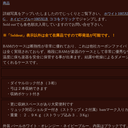
商品
詳細写真をアップいたしましたのでじっくりとご覧下さい。
ホワイト1005X
、
ココをクリック
でジャンプします。
G
ネイビーブルー1005XLB
Sold outでも各色順次入荷していますのでお問い合せ下さい。
※「Soldout」表示以外は全て在庫品ですので即発送が可能です。！
BAMのケースは断熱性が非常に優れており、これは他社カーボンファイバ
は全く実現されておらず、格段にBAMが楽器のケースとして非常に優秀な
温度に保ち楽器を安全に保管する事が出来ます。結露や乾燥によるダメー
てくれるケースです。
・ダイヤルロック付き（３桁）
・弓は２本収納できます
・収納ポケット付き
・更に収納スペースがあり大変便利です
・リュック対応ショルダー付き（ストラップｘ２付属）bamマーク入り
・重量 ： ２．９Ｋｇ（ストラップ込み３．３Kg）
外装 パールホワイト・オレンジー・ネイビーブルー、
内装はブラックです