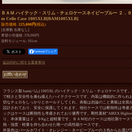
ＢＡＭ ハイテック・スリム・チェロケースネイビーブルー ２．９Ｋｇ BA
m Cello Case 1005XLB
[
BAM1005XLB
]
販売価格
:
225,000円
(税込)
[在庫数 在庫なし]
希望小売価格
:
378,000円
送料モジュール
:
161cm
Facebookでシェア
返品特約に関する重要事項
フランス製 bam(バム) 1005
XL のハイテック・スリム・チェロケースです
で軽さと安全性を兼ね備えたハイテクケースです。内装は機能的に作られ
切なチェロをしっかりとホールドしてくれ、表板は勿論のこと裏板は全面
設計されており、安全に保護してくれます。他社ケースでは断熱性は考慮
ックはケースは断熱性も考慮されており優秀です。剛性素材”AIREX Hightech
り、本体重量は２．９Kgと超軽量です。ＢＡＭ社のケースは他社製ケース
熱・強度・軽量を持ち合わせた唯一の高性能ケースです。
外装色はパールホワイト・オレンジー・ネービーブルーの３色からお選び