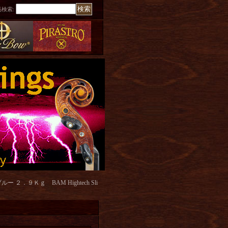
品検索
:
９Ｋｇ BAM Hightech Sli