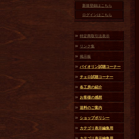
新規登録はこちら
ログインはこちら
特定商取引法表示
リンク集
掲示板
バイオリン試聴コーナー
チェロ試聴コーナー
各工房の紹介
お客様の感想
送料のご案内
ショップポリシー
カテゴリ表示編集用
カテゴリ表示編集用