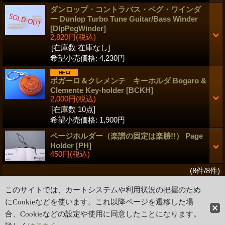
ダンロップ・コントラバス・ペグ・ワインダ
ー Dunlop Turbo Tune Guitar/Bass Winder
[DlpPegWinder]
2,820円
(税込)
[在庫数 在庫なし]
希望小売価格
:
4,230円
ボガーロ＆クレメンテ キーホルダ Bogaro &
Clemente Key-holder
[BCKH]
2,000円
(税込)
[在庫数 10点]
希望小売価格
:
1,900円
ページホルダー（楽譜の固定は楽勝!!） Page
Holder
[PH]
450円
(税込)
(8件/8件)
このサイトでは、カートシステムや利用状況の把握のため
ホーム
|
ショッピングカート
特定商取引法表示
|
ご利用案内
にCookieなどを使います。これ以降ページを遷移した場
合、Cookieなどの設定や使用に同意したことになります。
PCサイト