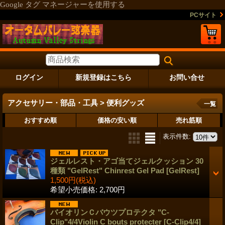
Google タグ マネージャーを使用する
PCサイト
ログイン
新規登録はこちら
お問い合せ
アクセサリー・部品・工具 > 便利グッズ
一覧
おすすめ順
価格の安い順
売れ筋順
表示件数
:
ジェルレスト・アゴ当てジェルクッション 30
種類 "GelRest" Chinrest Gel Pad
[GelRest]
1,500円
(税込)
希望小売価格
:
2,700円
バイオリンＣバウツプロテクタ "C-
Clip"4/4Violin C bouts protecter
[C-Clip4/4]