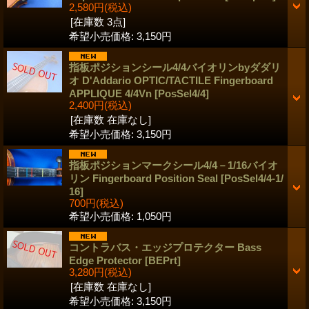
2,580円
(税込)
[在庫数 3点]
希望小売価格
:
3,150円
指板ポジションシール4/4バイオリンbyダダリ
オ D'Addario OPTIC/TACTILE Fingerboard
APPLIQUE 4/4Vn
[PosSel4/4]
2,400円
(税込)
[在庫数 在庫なし]
希望小売価格
:
3,150円
指板ポジションマークシール4/4－1/16バイオ
リン Fingerboard Position Seal
[PosSel4/4-1/
16]
700円
(税込)
希望小売価格
:
1,050円
コントラバス・エッジプロテクター Bass
Edge Protector
[BEPrt]
3,280円
(税込)
[在庫数 在庫なし]
希望小売価格
:
3,150円