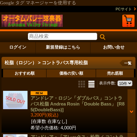
Google タグ マネージャーを使用する
PCサイト
ログイン
新規登録はこちら
お問い合せ
松脂（ロジン） > コントラバス専用松脂
一覧
おすすめ順
価格の安い順
売れ筋順
表示件数
:
アンドレア・ロジン「ダブルバス」コントラ
バス松脂 Andrea Rosin「Double Bass」
[R8
5(DoubleBass)]
3,200円
(税込)
[在庫数 在庫なし]
希望小売価格
:
4,000円
アンドレア・「アレックス」松脂／ コントラ