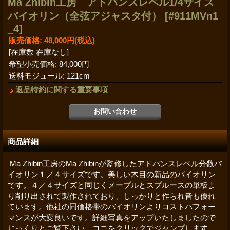
Ma Zhibin工房 アドバンスレベル1/4サイズ
バイオリン（全弦アジャスタ付）
[#911MVn1
_4]
販売価格
:
48,000円
(税込)
[在庫数 在庫なし]
希望小売価格
:
84,000円
送料モジュール
:
121cm
返品特約に関する重要事項
商品詳細
Ma Zhibin工房のMa Zhibinが監修したアドバンスレベル分数バ
イオリン１／４サイズです。美しい木目の新品のバイオリン
です。４／４サイズと同じくメープルとスプルースの単板よ
り削り出されて製作されており、しっかりと作られ音も優れ
ています。他社の同価格帯のバイオリンよりコストパフォー
マンスが大変良いです。詳細写真をアップいたしましたので
じっくりとご覧下さい。ココをクリックでジャンプします。