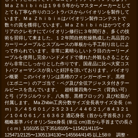
Ｍａ Ｚｈｉｂｉｎは１９６５年からマスターメーカーとして
とても丁寧な作りのコントラバスからバイオリンを製作して
います。Ｍａ Ｚｈｉｂｉｎはバイオリン製作コンテストで
数々の賞を獲得しています。Ｍａ Ｚｈｉｂｉｎはかつてイタ
リアのクレモナにてバイオリン修行に３年間行き、多くの技
術を習得して来ました。１２年間自然乾燥熟成した高品質の
カーリーメープルとスプルースの単板から手工削り出しによ
って作られています。非常に素晴らしいトラ目のカーリーメ
ープルを使用し完全ハンドメイドで優れた外観もさることな
がら非常にしっかりとした作りです。国産品に比べ大変コス
トパフォーマンスが良いと好評を頂いております。バイオリ
ン概要 このバイオリンは黒檀のフィンガーボード、黒檀
（エボニー）のアゴ当て・ペグ及び全弦アジャスタ付きテー
ルピースを含んでいます。 超軽量四角ケース（背負い可）
と弓（ブラジルウッド、八角形、黒檀フロッグ）及び松脂が
付属します。 Ma Zhibin工房分数サイズ全長表サイズ全長（ｍ
ｍ）３／４５６０１／２５２３１／４４６２１／８４３２１
／１０４０６１／１６３６２ 適応身長（首から手首長さ）の
概略基準 バイオリンSize身長 (単位 cm)首から手首までの長さ
（ｃｍ）1/16105 以下351/8105〜115421/4115〜
125471/2125〜130513/4130〜145564/4145 以上58※ 調整・