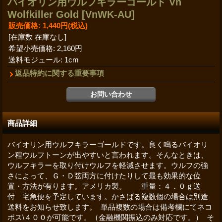
バイオリン用ウルフキラーゴールド Vn
Wolfkiller Gold
[VnWK-AU]
販売価格
:
1,440円
(税込)
[在庫数 在庫なし]
希望小売価格
:
2,160円
送料モジュール
:
1cm
返品特約に関する重要事項
商品詳細
バイオリン用ウルフキラーゴールドです。良く鳴るバイオリ
ン程ウルフトーンが出やすいと言われます。そんなときは、
ウルフキラーを取り付けウルフを軽減させます。ウルフの強
さによって、Ｇ・Ｄ弦両方に付けたりして最も効果的な位
置・方法が有ります。アメリカ製。 重量：４．０ｇ送
付 宅急便を予定しています。かさばる複数個の場合は別途
送料をお知らせ致します。 単品複数の場合は備考欄にてネコ
ポス\４００が可能です。（金融機関振込のみ対応です。） そ