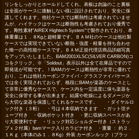
リンをしっかりとホールドしてくれ、表板は勿論のこと裏板
は全面がケースに接触しない様に設計されており、安全に保
護してくれます。他社ケースでは断熱性は考慮されていませ
んが、ハイテックはケースは断熱性も考慮されており優秀で
す。剛性素材”AIREX Hightech System”で製作されており、本
体重量は１．８Kgと超軽量です。ＢＡＭ社のケースは他社製
ケースでは実現できていない断熱・強度・軽量を持ち合わせ
た唯一の高性能ケースです。ＢＡＭ正規代理店商品詳細写真
をアップいたしました。BAM2001XLSC(SILVER CARBON)コ
コをクリック。※「Soldout」表示以外は全て在庫品ですので
即発送が可能です。！BAMのケースは断熱性が非常に優れて
おり、これは他社カーボンファイバ・グラスファイバケース
では全く実現されておらず、格段にBAMが楽器のケースとし
て非常に優秀なケースで、ケース内を一定温度に保ち楽器を
安全に保管する事が出来ます。結露や乾燥によるダメージか
ら大切な楽器を保護してくれるケースです。 ・ダイヤルロ
ック付き（３桁） ・弓は４本収納できます ・ガット弦チ
ューブ付き ・収納ポケット付き ・更に収納スペースがあ
り大変便利です ・リュック対応ショルダー付き（ストラッ
プｘ２付属）bamマーク入りカラビナ付き ・重量 ： 約２．
１Ｋｇ（本体のみ１．８Kg）外装 カーボンルック（ブラッ