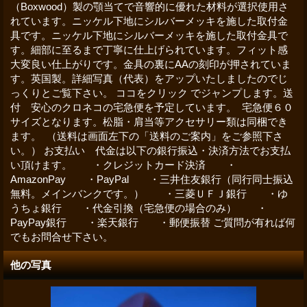
（Boxwood）製の顎当てで音響的に優れた材料が選択使用さ
れています。ニッケル下地にシルバーメッキを施した取付金
具です。ニッケル下地にシルバーメッキを施した取付金具で
す。細部に至るまで丁寧に仕上げられています。フィット感
大変良い仕上がりです。金具の裏にAAの刻印が押されていま
す。英国製。詳細写真（代表）をアップいたしましたのでじ
っくりとご覧下さい。 ココをクリック でジャンプします。送
付 安心のクロネコの宅急便を予定しています。 宅急便６０
サイズとなります。松脂・肩当等アクセサリー類は同梱でき
ます。 （送料は画面左下の「送料のご案内」をご参照下さ
い。） お支払い 代金は以下の銀行振込・決済方法でお支払
い頂けます。 ・クレジットカード決済 ・
AmazonPay ・PayPal ・三井住友銀行（同行同士振込
無料。メインバンクです。） ・三菱ＵＦＪ銀行 ・ゆ
うちょ銀行 ・代金引換（宅急便の場合のみ） ・
PayPay銀行 ・楽天銀行 ・郵便振替 ご質問が有れば何
でもお問合せ下さい。
他の写真