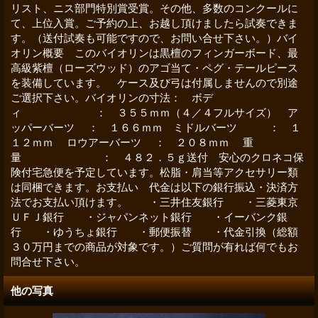
リスト、ニス部門特別賞受賞。その他、多数のコンクールに
て、上位入賞。ご予約の上、お越し頂けましたら試奏できま
す。（送付試奏も可能ですので、お問い合せ下さい。）バイ
オリン概要 このバイオリンは黒檀のフィンガーボード、最
高級紫檀（ローズウッド）のアゴ当て・ペグ・テールピース
を装備しています。 ケース及び弓は付属しませんので別途
ご選択下さい。バイオリンの寸法： ボデ
ィ ： ３５５ｍｍ（４／４フルサイズ） ア
ッパーバーツ ： １６６ｍｍ ミドルバーツ ： １
１２ｍｍ ロウアーバーツ ： ２０８ｍｍ 重
量 ： ４８２．５ｇ送付 安心のクロネコ保
険付宅急便を予定しています。松脂・肩当等アクセサリー類
は同梱できます。お支払い 代金は以下の銀行振込・決済方
法でお支払い頂けます。 ・三井住友銀行 ・三菱東京
ＵＦＪ銀行 ・ジャパンネット銀行 ・イーバンク銀
行 ・ゆうちょ銀行 ・郵便振替 ・代金引換（総額
３０万円までの商品が対象です。）ご質問が有れば何でもお
問合せ下さい。
他の写真