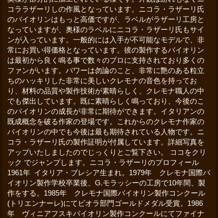
コララザーリしの作風となっています。ニコラ・ラザーリ氏
のバイオリンはもっと高価ですが、ラベルがラザーリ工房と
なっていますが、奥様のラベルにニコラ・ラザーリ氏もサイ
ンが入っています。一般的には入手が不可能なモデルで、非
常にお買い得価格となっています。彼の製作するバイオリン
は最初から良く鳴る事で数々のプロに支持されており多くの
ファンがいます。パワーは勿論のこと、非常に艶のある粒立
ちのハッキリした非常に美しいクレモナの音色を持ってお
り、材料の品質や製作技術が素晴らしく、クレモナ職人の中
でも傑出しています。既に素晴らしく鳴っており、今後のこ
のバイオリンの成長が非常に期待ができます。イタリアンの
既成概念を破る作家の登場です。これからのクレモナ作家の
バイオリンの中でも今後は最も期待されている人物です。ニ
コラ・ラザーリ氏の製作証明が付属しています。詳細写真を
アップいたしましたのでじっくりとご覧下さい。 ココをクリ
ック でジャンプします。ニコラ・ラザーリのプロフィール
1961年 イタリア・ブレシア生まれ。1979年 クレモナ国際バ
イオリン製作学校卒業後、G.モラッシーの工房で10年間、製
作をする。1985年 クレモナ国際バイオリン製作コンクール
(トリエンナーレ)にてビオラ部門ゴールドメダル受賞。1986
年 ヴィニアフスキバイオリン製作コンクールにてファイナ