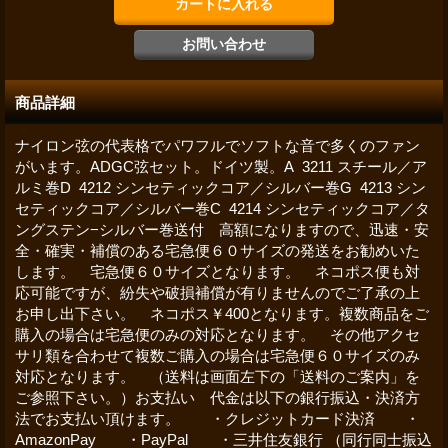
商品詳細
ナイロン弦の代表格でパワフルでソフトな音で多くのファン
がいます。ADGC弦セット。ドイツ製。A 3211 スチール／ア
ルミ巻D 4212 シンセティックコア／シルバー巻G 4213 シン
セティックコア／シルバー巻C 4214 シンセティックコア／タ
ングステン−シルバー巻送付 高額になりますので、迅速・安
全・確実・補償のある宅急便６０サイズの発送をお勧めいた
します。 宅急便６０サイズとなります。 ネコポス便も対
応可能ですが、紛失や破損補償が有りませんのでご了承の上
お申し出下さい。 ネコポス￥400となります。複数商品をご
購入の場合は宅急便のみの対応となります。 その他アクセ
サリ類を合わせて複数ご購入の場合は宅急便６０サイズのみ
対応となります。 （送料は画面左下の「送料のご案内」を
ご参照下さい。）お支払い 代金は以下の銀行振込・決済方
法でお支払い頂けます。 ・クレジットカード決済 ・
AmazonPay ・PayPal ・三井住友銀行 （同行同士振込